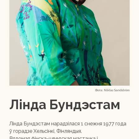
Фота: Niklas Sandström
Лінда Бундэстам
Лінда Бундэстам нарадзілася 1 снежня 1977 года
ў горадзе Хельсінкі, Фінляндыя.
Вядомая фінска-шведская мастачка і