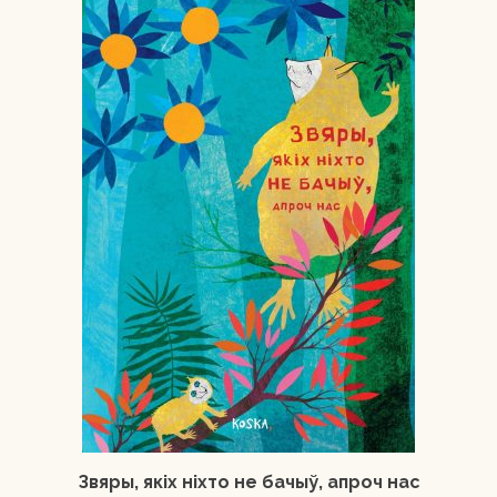
Звяры, якіх ніхто не бачыў, апроч нас