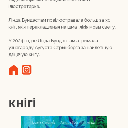
ілюстратарка.
Лінда Бундэстам праілюстравала больш за 30
кніг, якія перакладзеныя на шматлікія мовы свету.
У 2024 годзе Лінда Бундэстам атрымала
ўзнагароду Аўгуста Стрынберга за найлепшую
дзіцячую кнігу.
кнігі