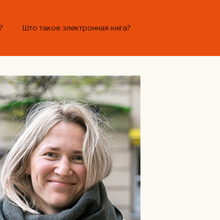
?
Што такое электронная кніга?