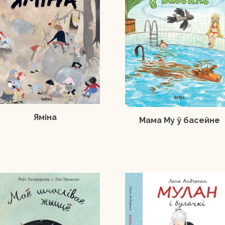
Яміна
Мама Му ў басейне