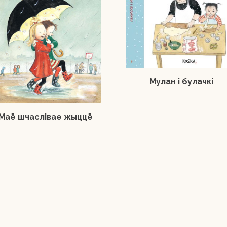
Мулан і булачкі
Маё шчаслівае жыццё