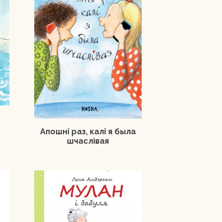
Апошні раз, калі я была
шчаслівая