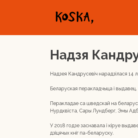
Skip
to
content
Надзя Кандру
Надзея Кандрусевіч нарадзілася 14 л
Беларуская перакладчыца і выдавец.
Перакладае са шведскай на беларус
Нурдквіста, Сары Лундберг, Эмы Адбо
У 2018 годзе заснавала і кіруе выда
дзіцячых кніг па-беларуску.