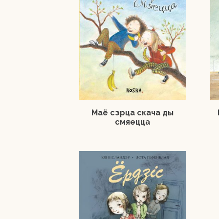
Маё сэрца скача ды
смяецца