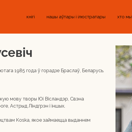
кнігі
нашы аўтары і ілюстратары
хто мы
севіч
ютага 1985 года ў горадзе Браслаў, Беларусь.
кую мову творы Юі Вісландэр, Свэна
ге, Астрыд Ліндгрэн і іншых.
вецтвам Koska, якое займаецца выданнем