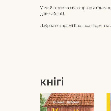
У 2018 годзе за сваю працу атрымала
дзіцячай кнігі.
Лаўрэатка прэміі Карласа Шэрмана за 
кнігі