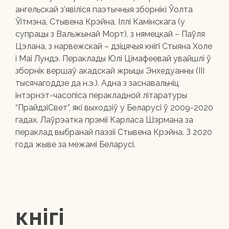
ангельскай з’явіліся паэтычныя зборнікі Ўолта
Ўітмэна, Стывена Крэйна, Іллі Камінскага (у
супрацы з Вальжынай Морт), з нямецкай – Паўля
Цэлана, з нарвежскай – дзіцячыя кнігі Стыяна Холе
і Маі Лундэ. Пераклады Юлі Цімафеевай увайшлі ў
зборнік вершаў акадскай жрыцы Энхедуанны (ІІІ
тысячагоддзе да н.э.). Адна з заснавальніц
інтэрнэт-часопіса перакладной літаратуры
“ПрайдзіСвет”, які выходзіў у Беларусі ў 2009-2020
гадах. Лаўрэатка прэміі Карласа Шэрмана за
пераклад выбранай паэзіі Стывена Крэйна. З 2020
года жыве за межамі Беларусі.
кнігі