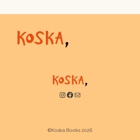
Instagram
Facebook
Mail
Item added to cart.
Checkout
©Koska Books 2026
0 items -
0,00
zł