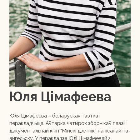
Юля Цімафеева
Юля Цімафеева – беларуская паэтка і
перакладчыца. Аўтарка чатырох зборнікаў паэзіі і
дакументальнай кнігі “Мінскі дзённік”, напісанай па-
ангельску. У перакладзе Юлі Цімафеевай з