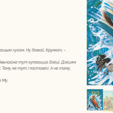
нашым лугам. Ну давай, Крумкач, –
 Звычайна тут купаюцца дзеці. Дзецям
 Таму яе тут і паставілі. А не таму,
 Му.