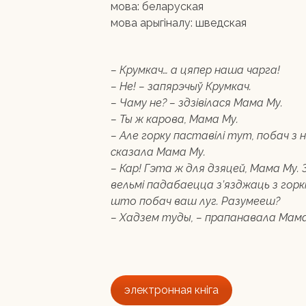
мова:
беларуская
мова арыгіналу:
шведская
– Крумкач… а цяпер наша чарга!
– Не! – запярэчыў Крумкач.
– Чаму не? – здзівілася Мама Му.
– Ты ж карова, Мама Му.
– Але горку паставілі тут, побач з 
сказала Мама Му.
– Кар! Гэта ж для дзяцей, Мама Му.
вельмі падабаецца з’язджаць з горкі.
што побач ваш луг. Разумееш?
– Хадзем туды, – прапанавала Мама
электронная кніга