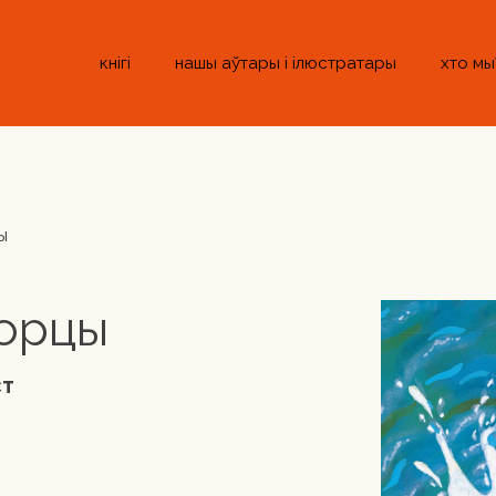
кнігі
нашы аўтары і ілюстратары
хто мы
ы
горцы
ст