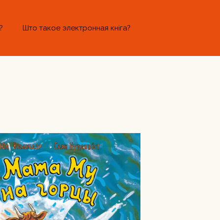
?
Што такое электронная кніга?