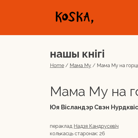
Skip
to
content
нашы кнігі
Home
/
Мама Му
/ Мама Му на горц
Мама Му на 
Юя Вісландэр
Свэн Нурдкві
пераклад
Надзя Кандрусевіч
колькасць старонак:
26